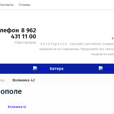
Контакты
Отзывы
8 962
431 11 00
В
Отдел продаж
0 ₽
0 ₽
0 Kg
0 ₽
0 ₽
/cart/add
/cart/refresh
/compon
выбрали не все параметры. Продолжить без запо
товаров не изм
Катера
чии
Волжанка 42
рополе