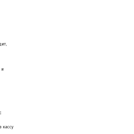
дит,
 и
:
в кассу