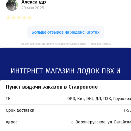
Лодки-Моторы на карте Ставропольского края — Яндекс Карты
ИНТЕРНЕТ-МАГАЗИН ЛОДОК ПВХ И
Пункт выдачи заказов в Ставрополе
ЛОДОЧНЫХ МОТОРОВ В СТАВРОПОЛЕ
ТК
DPD, Кит, DHL, ДЛ, ПЭК, Грузов
Срок доставки
1-5
Адрес
с. Верхнерусское, ул. Батайска