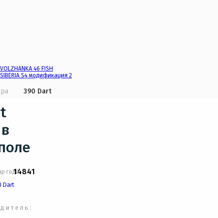
VOLZHANKA 46 FISH
SIBERIA S4 модификация 2
ера
390 Dart
t
 в
поле
14841
дитель: