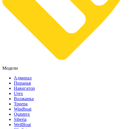
Модели
Адмирал
Пиранья
Навигатор
Urex
Волжанка
Триера
Windboat
Quintrex
Siberia
WellBoat