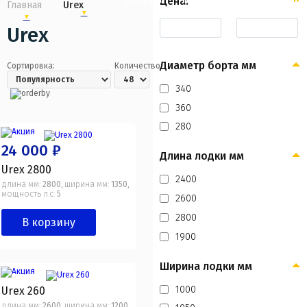
Цена:
Главная
Urex
Urex
Диаметр борта мм
Сортировка:
Количество:
340
360
280
24 000 ₽
Длина лодки мм
Urex 2800
2400
длина мм:
2800
ширина мм:
1350
,
,
мощность л.с:
5
2600
2800
В корзину
1900
Ширина лодки мм
1000
Urex 260
длина мм:
2600
ширина мм:
1200
,