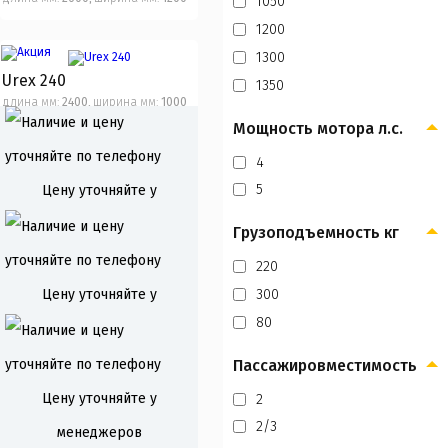
1050
1200
1300
Urex 240
1350
длина мм:
2400
ширина мм:
1000
,
Мощность мотора л.с.
4
Urex 260
5
Цену уточняйте у
длина мм:
2600
ширина мм:
1000
,
менеджеров
Грузоподъемность кг
220
17 100 ₽
Цену уточняйте у
300
Urex 240У
80
менеджеров
длина мм:
2400
ширина мм:
1300
,
Пассажировместимость
В корзину
Цену уточняйте у
2
2/3
менеджеров