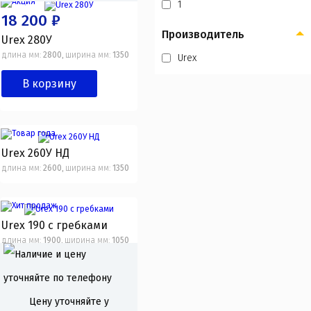
1
18 200 ₽
Производитель
Urex 280У
длина мм:
2800
ширина мм:
1350
Urex
,
В корзину
Urex 260У НД
длина мм:
2600
ширина мм:
1350
,
Urex 190 с гребками
длина мм:
1900
ширина мм:
1050
,
17 600 ₽
Цену уточняйте у