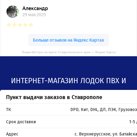
Лодки-Моторы на карте Ставропольского края — Яндекс Карты
ИНТЕРНЕТ-МАГАЗИН ЛОДОК ПВХ И
Пункт выдачи заказов в Ставрополе
ЛОДОЧНЫХ МОТОРОВ В СТАВРОПОЛЕ
ТК
DPD, Кит, DHL, ДЛ, ПЭК, Грузов
Срок доставки
1-5
Адрес
с. Верхнерусское, ул. Батайска