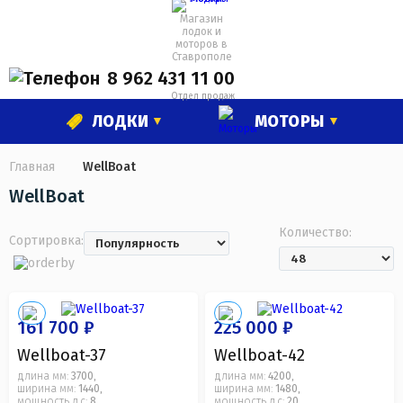
Магазин
лодок и
моторов в
Ставрополе
8 962 431 11 00
Отдел продаж
ЛОДКИ
МОТОРЫ
Главная
WellBoat
WellBoat
Количество:
Сортировка:
161 700 ₽
225 000 ₽
Wellboat-37
Wellboat-42
длина мм:
3700
длина мм:
4200
,
,
ширина мм:
1440
ширина мм:
1480
,
,
мощность л.с:
8
мощность л.с:
20