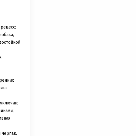
й
рецесс;
зобака;
достойкой
м
ренних
ита
уключин;
чинами;
ивная
 черпак.