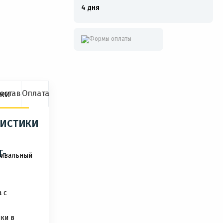
4 дня
ки
ие
оставка
Оплата
РИСТИКИ
T-
ривальный
 с
ки в