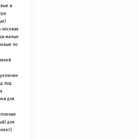
овые и
ера
ые)
 носовая
ши малые
мовые по
ивной
дуключин
д под
а
ки для
епление
й) для
плект)