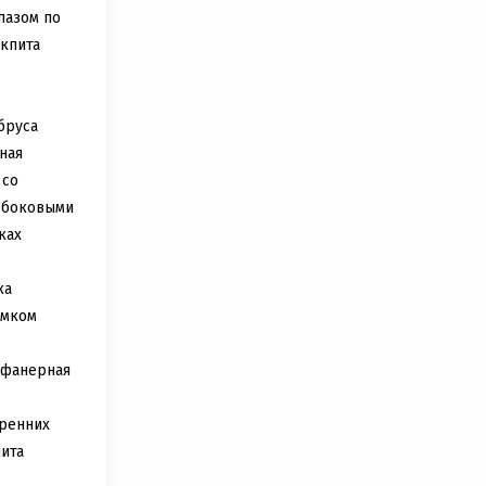
пазом по
кпита
е
бруса
ная
 со
 боковыми
ках
ка
амком
 фанерная
ренних
ита