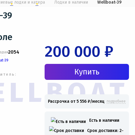
иевые лодки и катера
Лодки в наличии
Wellboat-39
-39
оле
200 000 ₽
2054
итель:
ELLBOAT
Рассрочка от 5 556 ₽/месяц
подробнее
Есть в наличии
Срок доставки: 2-