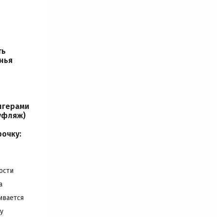
ть
нья
нгерами
уфляж)
рочку:
ости
а
ивается
у