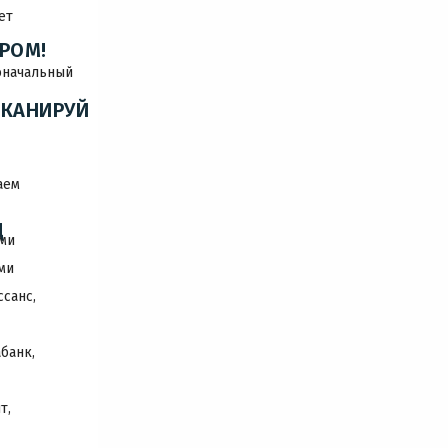
ет
РОМ!
начальный
СКАНИРУЙ
аем
Д
ми
ми
cсанс,
банк,
т,