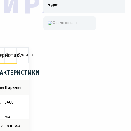
ПИРАНЬЯ
4 дня
еристики
исание
Доставка
Оплата
РАКТЕРИСТИКИ
ды:
Пиранья
РАНЬЯ
:
3400
мм
SL
а:
1810 мм