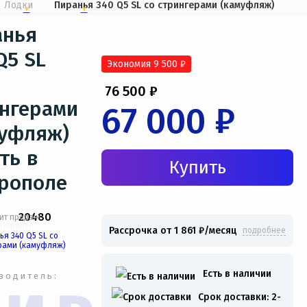
Лодки
Пиранья 340 Q5 SL со стрингерами (камуфляж)
анья
Q5 SL
Экономия 9 500 ₽
76 500 ₽
нгерами
67 000 ₽
муфляж)
ть в
рополе
20480
Рассрочка от 1 861 ₽/месяц
подробнее
Есть в наличии
водитель:
Срок доставки: 2-