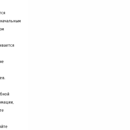
тся
начальным
ом
ивается
ие
ев.
бной
мации,
те
яйте