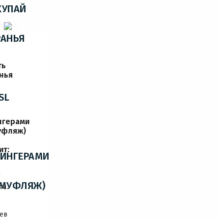
КУПАЙ
РАНЬЯ
ть
нья
SL
нгерами
уфляж)
ит:
РИНГЕРАМИ
к
АМУФЛЯЖ)
та
ев