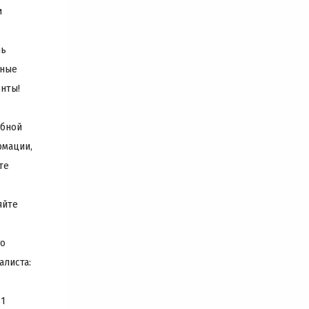
и
нь
ные
нты!
бной
мации,
те
яйте
о
алиста:
31